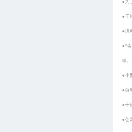
●为
●干
●进
●*
率。
●小
●自
●干
●创