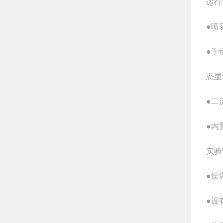
运行
●喷
●手
态显
●二
●内
实验
●燥
●设