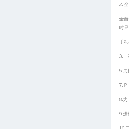
2.
全
全自
时只
手动
3.
二
5.
关
7. P
8.
为
9.
进
10.