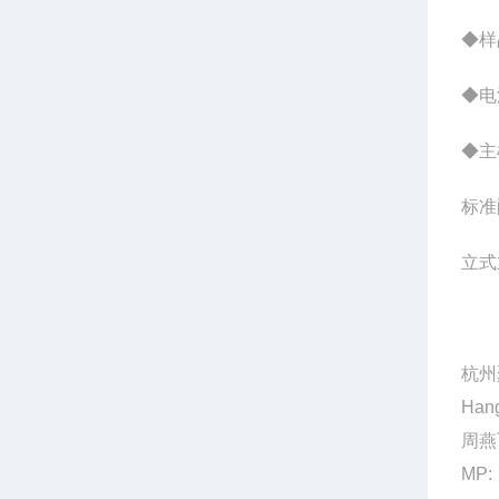
◆样
◆电源
◆主机
标准
立式
杭州
Hang
周燕
MP: