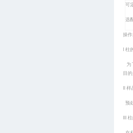
可
选
操作
I
柱
为
目的
II
样
预
III
柱
在