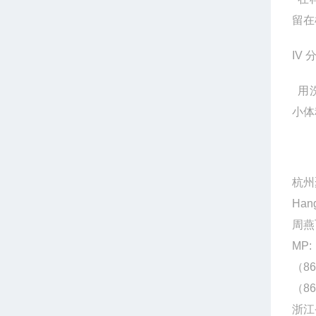
留在
IV
用
小体
杭州
Hang
周燕
MP:
（86
（86
浙江