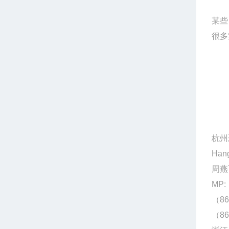
某些
很多
杭州
Hang
周燕
MP:
（86
（86