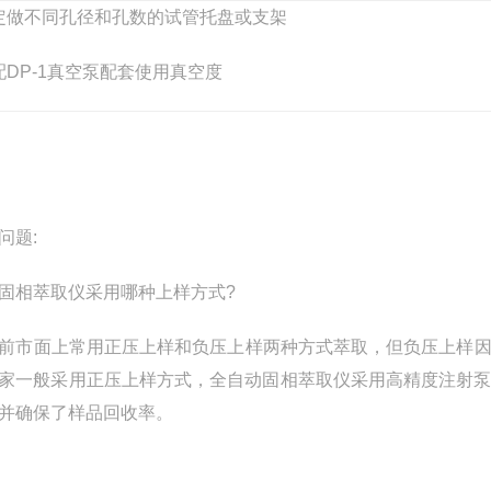
定做不同孔径和孔数的试管托盘或支架
配DP-1真空泵配套使用真空度
问题:
固相萃取仪采用哪种上样方式?
前市面上常用正压上样和负压上样两种方式萃取，但负压上样
家一般采用正压上样方式，全自动固相萃取仪采用高精度注射
并确保了样品回收率。