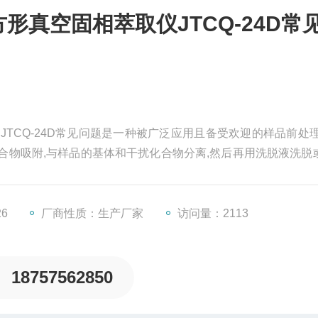
形真空固相萃取仪JTCQ-24D常
JTCQ-24D常见问题是一种被广泛应用且备受欢迎的样品前处理
合物吸附,与样品的基体和干扰化合物分离,然后再用洗脱液洗脱
的（即样品的分离，净化和富集）
26
厂商性质：生产厂家
访问量：2113
18757562850