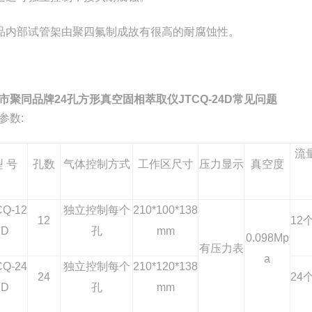
品内部试管架由聚四氟制成故有很高的耐腐蚀性。
市聚同品牌24孔方形真空固相萃取仪JTCQ-24D常见问题
参数:
流
型 号
孔数
气体控制方式
工作区尺寸
压力显示
真空度
CQ-12
独立控制每个
210*100*138
12
12
D
孔
mm
0.098Mp
有压力表
a
CQ-24
独立控制每个
210*120*138
24
24
D
孔
mm