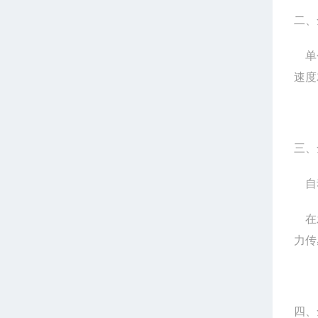
二、
单
速度
三、
自
在
力传
四、