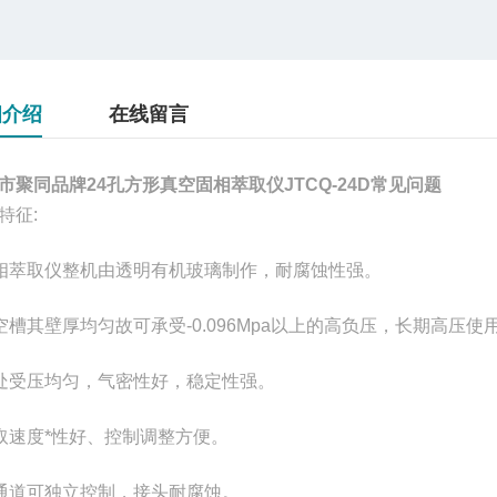
细介绍
在线留言
市聚同品牌24孔方形真空固相萃取仪JTCQ-24D常见问题
特征:
相萃取仪整机由透明有机玻璃制作，耐腐蚀性强。
空槽其壁厚均匀故可承受-0.096Mpa以上的高负压，长期高压使
处受压均匀，气密性好，稳定性强。
取速度*性好、控制调整方便。
通道可独立控制，接头耐腐蚀。