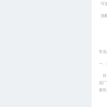
可
选
常见
一、
目
流厂
复性