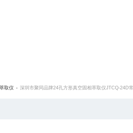
萃取仪
-
深圳市聚同品牌24孔方形真空固相萃取仪JTCQ-24D