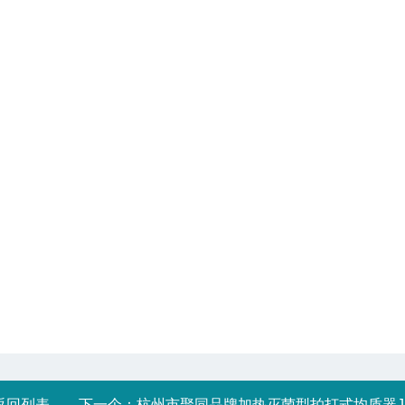
返回列表
下一个：
杭州市聚同品牌加热灭菌型拍打式均质器JT-12使用说明