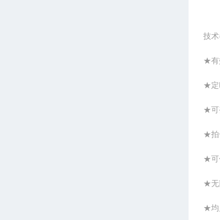
技术
★有
★定
★可
★拍
★可
★无
★均