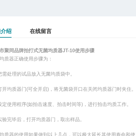
细介绍
在线留言
市聚同品牌拍打式无菌均质器JT-10使用步骤
均质器正确使用步骤为：
把需处理的试品放入无菌均质袋中。
打开均质器门(可全开启)，将无菌袋开口在关闭均质器门时夹住
设定使用程序(如拍击速度、拍击时间等)，进行拍击均质工作。
实验完毕后，打开均质器门，取出样品。
均质器的使用如果做到以上几点，可以极大延长其使用寿命和使