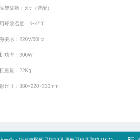
品架隔断：5段（选配）
用环境温度：0~45℃
源要求：220V/50Hz
机功率：300W
机重量：22Kg
形尺寸：380×220×310mm
上一个：
绍兴市聚同品牌12孔圆形固相萃取仪JTCQ-12B应用领域