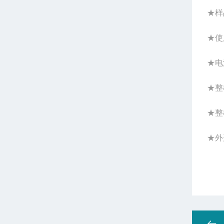
★样
★使
★电
★整
★整
★外