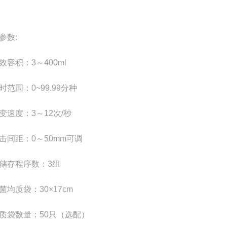
参数:
效容积：3～400ml
时范围：0~99.99分种
变速度：3～12次/秒
击间距：0～50mm可调
储存程序数：3组
菌均质袋：30×17cm
质袋数量：50只（选配）