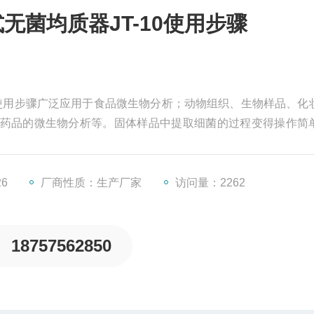
无菌均质器JT-10使用步骤
0使用步骤广泛应用于食品微生物分析；动物组织、生物样品、化
药品的微生物分析等。固体样品中提取细菌的过程变得操作简
，然后将样品袋放入拍打式均质器中即可完成样品的处理。减
可以直接进行取样和分析，没有样品的变化和交叉污染的危险。
26
厂商性质：生产厂家
访问量：2262
18757562850