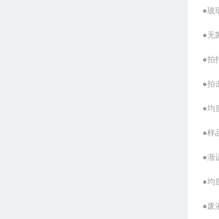
●玻
●无
●拍
●拍
●均
●样
●渐
●均
●废