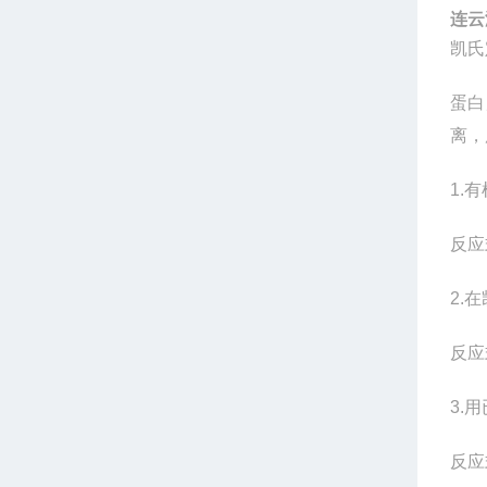
连云
凯氏
蛋白
离，
1.
有
反应
2.
在
反应
3.
用
反应