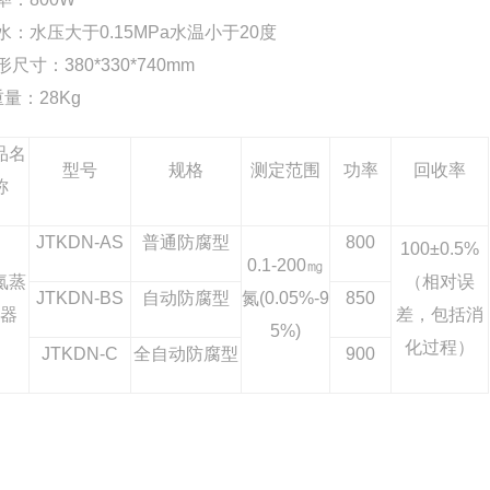
供水：水压大于0.15MPa水温小于20度
形尺寸：380*330*740mm
重量：28Kg
品名
型号
规格
测定范围
功率
回收率
称
JTKDN-AS
普通防腐型
800
100
±0.5%
0.1-200
㎎
氮蒸
（相对误
JTKDN-BS
自动防腐型
氮(0.05%-9
850
馏器
差，包括消
5%)
化过程）
JTKDN-C
全自动防腐型
900