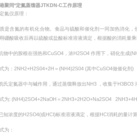
港聚同*定氮蒸馏器JTKDN-C工作原理
定氮仪原理：
质是含氮的有机化合物。食品与硫酸和催化剂一同加热消化，
用硼酸吸收后再以硫酸或盐酸标准溶液滴定，根据酸的消耗量乘
机物中的胺根在强热和
CuSO4
，浓
H2SO4
作用下，硝化生成
(N
式为：
2NH2+H2S04+2H
＝
(NH4)2S04 (
其中
CuSO4
做催化剂
凯氏定氮器中与碱作用，通过蒸馏释放出
NH3
，收集于
H3BO3
式为
: (NH4)2SO4+2NaOH
＝
2NH3+2H2O+Na2SO4 2NH3+4
已知浓度的
H2SO4(
或
HCI)
标准溶液滴定，根据
HCI
消耗的量计
式为：