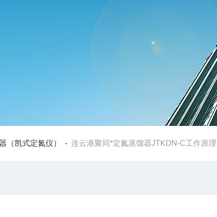
器（凯式定氮仪）
-
连云港聚同*定氮蒸馏器JTKDN-C工作原理