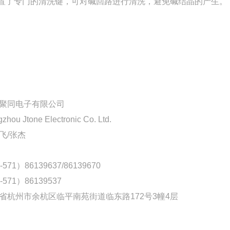
设置了专门的清洗键，可对碱回路进行清洗，避免碱结晶的产生。
聚同电子有限公司
zhou Jtone Electronic Co. Ltd.
飞/张杰
-571）86139637/86139670
-571）86139537
省杭州市余杭区临平南苑街道临东路172号3幢4层