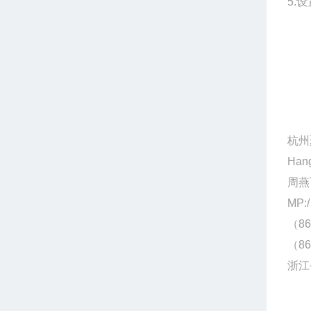
5.
杭州
Hang
周燕
MP:/
（86
（86
浙江