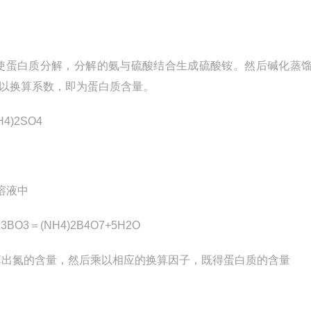
使蛋白质分解，分解的氨与硫酸结合生成硫酸铵。然后碱化蒸
以换算系数，即为蛋白质含量。
H4)2SO4
)
溶液中
H3BO3
＝
(NH4)2B4O7+5H2O
算出氮的含量，然后乘以相应的换算因子，既得蛋白质的含量