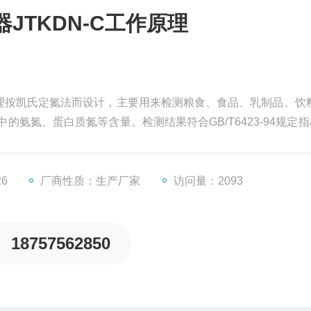
JTKDN-C工作原理
作原理按凯氏定氮法而设计，主要用来检测粮食、食品、乳制品、饮
氨氮、蛋白质氮等含量。检测结果符合GB/T6423-94规定指
便，采用微电脑进行过程控制，具有自动式蒸馏控制、自动加水
能
26
厂商性质：生产厂家
访问量：2093
18757562850