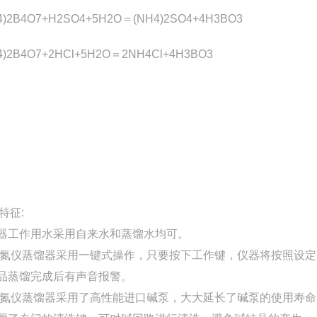
4)2B4O7+H2SO4+5H2O
＝
(NH4)2SO4+4H3BO3
4)2B4O7+2HCl+5H2O
＝
2NH4Cl+4H3BO3
特征:
器工作用水采用自来水和蒸馏水均可。
氮仪蒸馏器
采用一键式操作，只要按下工作键，仪器将按照设定
样品蒸馏完成后有声音报警。
氮仪蒸馏器
采用了高性能进口碱泵，大大延长了碱泵的使用寿命