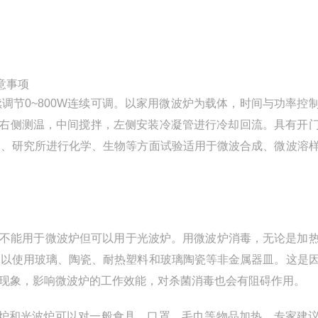
意事项
调节0~800W连续可调。以家用微波炉为载体，时间与功率控
烧瓶右侧测温，中间搅拌，左侧安装冷凝管进行冷却回流。具有开
校、研究所进行化学、生物等方面试验适用于微波合成、微波溶
皿不能用于微波炉但可以用于光波炉。用微波炉消毒，无论是加
可以使用玻璃、陶瓷、耐热塑料和玻璃陶瓷等非金属器皿。这是
现象，影响微波炉的工作效能，对杀菌消毒也会有阻碍作用。
炉和光波炉可以对一般食具、口罩、毛巾等物品加热。专家建