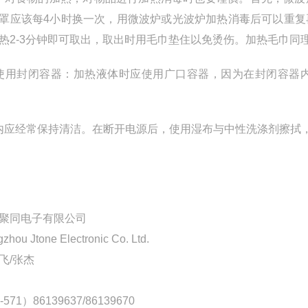
罩应该每4小时换一次，用微波炉或光波炉加热消毒后可以重
热2-3分钟即可取出，取出时用毛巾垫住以免烫伤。加热毛巾同
用封闭容器：加热液体时应使用广口容器，因为在封闭容器
应经常保持清洁。在断开电源后，使用湿布与中性洗涤剂擦拭
聚同电子有限公司
zhou Jtone Electronic Co. Ltd.
飞/张杰
-571）86139637/86139670