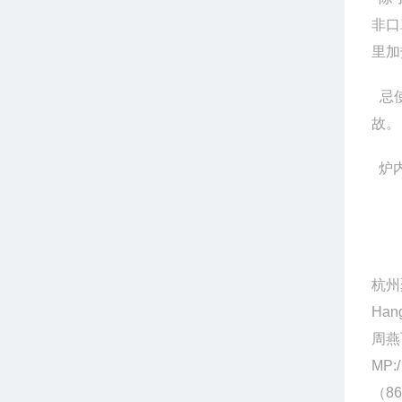
非口
里加
忌使
故。
炉内
杭州
Hang
周燕
MP:/
（86