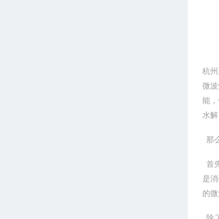
杭州
微波
能，
水解
那么
首先
是消
的微
除了