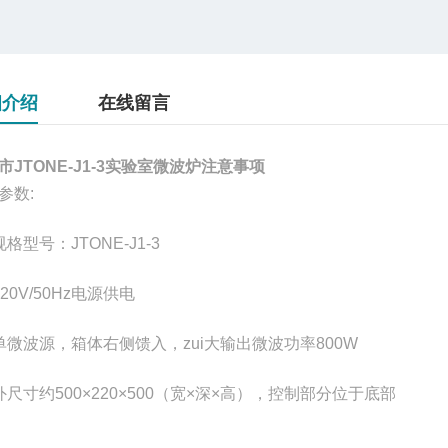
细介绍
在线留言
市JTONE-J1-3实验室微波炉注意事项
参数:
格型号：JTONE-J1-3
20V/50Hz电源供电
单微波源，箱体右侧馈入，zui大输出微波功率800W
外尺寸约500×220×500（宽×深×高），控制部分位于底部