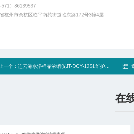
-571）86139537
省杭州市余杭区临平南苑街道临东路172号3幢4层
上一个：
连云港水浴样品浓缩仪JT-DCY-12SL维护保养
在