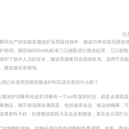
注
聚同生产的实验室微波炉采用旋钮操作，微波功率实现无级连续
炉相同。能容纳500ml的标准三口烧瓶进行微波处理，三口
保护了操作人员的安全，微波泄漏量符合国加标准。适用于高
、微波催化等领域。
我们在使用实验室微波炉时应该注意些什么呢？
微波炉消毒和光波炉消毒有一个zui明显的区别，就是金属器
毒物品，都不能选择金属器皿，包括镶有金边、银边的碗碟，
波透射性不好，自身微波损耗大且会反射微波，甚至会出现打火
对食物的加热，对物品进行加热消毒时也要谨慎。首先，微波