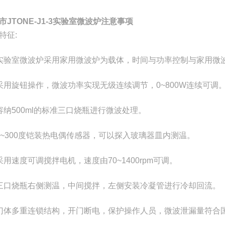
市JTONE-J1-3实验室微波炉注意事项
特征:
实验室微波炉采用家用微波炉为载体，时间与功率控制与家用微
采用旋钮操作，微波功率实现无级连续调节，0~800W连续可调
容纳500ml的标准三口烧瓶进行微波处理。
0~300度铠装热电偶传感器，可以探入玻璃器皿内测温。
采用速度可调搅拌电机，速度由70~1400rpm可调。
三口烧瓶右侧测温，中间搅拌，左侧安装冷凝管进行冷却回流。
门体多重连锁结构，开门断电，保护操作人员，微波泄漏量符合