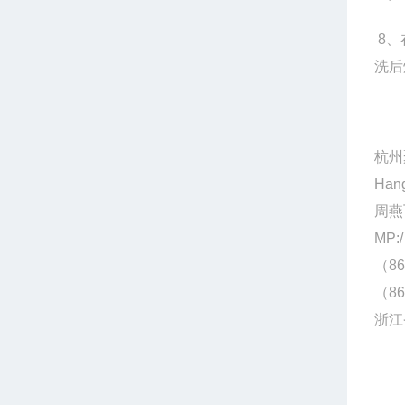
8
、
洗后
杭州
Hang
周燕
MP:/
（86
（86
浙江