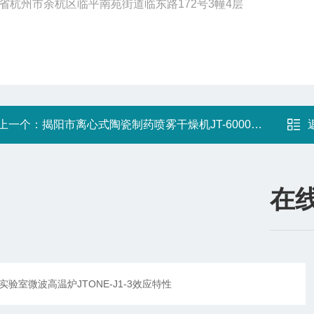
省杭州市余杭区临平南苑街道临东路172号3幢4层
上一个：
揭阳市离心式陶瓷制药喷雾干燥机JT-6000Y常见问题
在