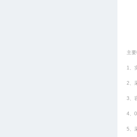
主要
1
、
2
、
3
、
4
、
5
、