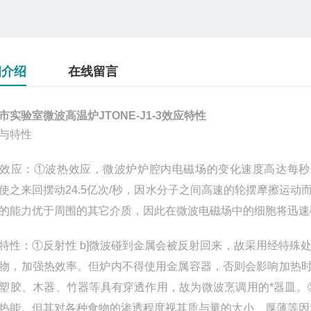
细介绍
在线留言
市实验室微波高温炉JTONE-J1-3效应特性
与特性
效应
：
①
波热效应，微波炉炉腔内电磁场的变化速度高达每秒24
使之来回摆动24.5亿次/秒，因水分子之间高速的轮摆摩擦运
的能力优于周围的其它介质，因此在微波电磁场中的细胞将迅速
特性：
①
反射性 b]微波碰到金属会被反射回来，故采用经特
物，加强热效率。但炉内不得使用金属容器，否则会影响加热
塑胶、木器、竹器等具有穿透作用，故为微波烹调用的*器皿。
热能。但其对各种食物的渗透程度视其质与量的大小、厚薄等因