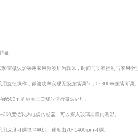
特征:
实验室微波炉采用家用微波炉为载体，时间与功率控制与家用微
采用旋钮操作，微波功率实现无级连续调节，0~800W连续可调
容纳500ml的标准三口烧瓶进行微波处理。
0~300度铠装热电偶传感器，可以探入玻璃器皿内测温。
采用速度可调搅拌电机，速度由70~1400rpm可调。