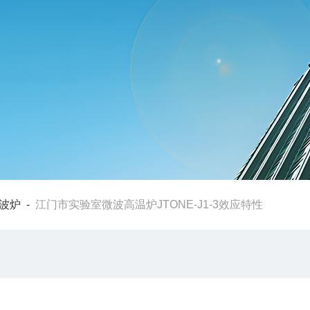
波炉
-
江门市实验室微波高温炉JTONE-J1-3效应特性