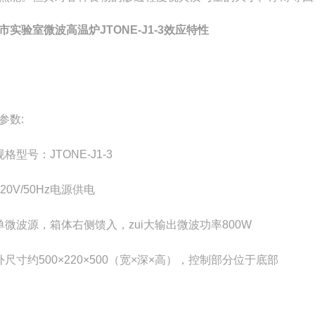
市实验室微波高温炉JTONE-J1-3效应特性
参数:
格型号：JTONE-J1-3
20V/50Hz电源供电
单微波源，箱体右侧馈入，zui大输出微波功率800W
外尺寸约500×220×500（宽×深×高），控制部分位于底部