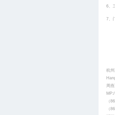
6
、
7
、
杭州
Hang
周燕
MP:/
（86
（86