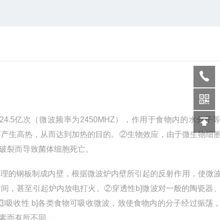
.5亿次（微波频率为2450MHZ），作用于食物内的水分子
动而产生高热，从而达到加热的目的。
②
生物效应，由于微生物细
破裂而导致菌体细胞死亡。
殊处理的钢板制成内壁，根据微波炉内壁所引起的反射作用，使微
时间，甚至引起炉内放电打火。
②
穿透性b]微波对一般的陶瓷器
③
吸收性 b]各类食物可吸收微波，致使食物内的分子经过振荡
素而有所不同。