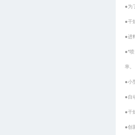
●为
●干
●进
●*
率。
●小
●自
●干
●创