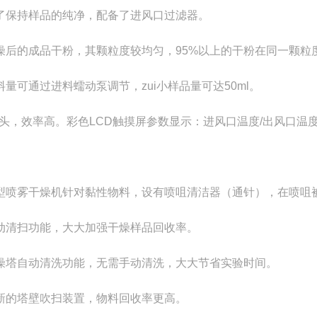
了保持样品的纯净，配备了进风口过滤器。
燥后的成品干粉，其颗粒度较均匀，95%以上的干粉在同一颗粒
料量可通过进料蠕动泵调节，zui小样品量可达50ml。
喷头，效率高。彩色LCD触摸屏参数显示：进风口温度/出风口温度
型喷雾干燥机针对黏性物料，设有喷咀清洁器（通针），在喷咀
动清扫功能，大大加强干燥样品回收率。
燥塔自动清洗功能，无需手动清洗，大大节省实验时间。
新的塔壁吹扫装置，物料回收率更高。