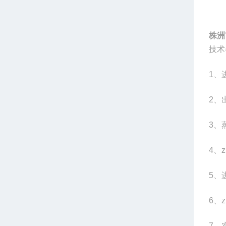
株洲
技术
1
、
2
、
3
、蒸
4
、z
5
、
6
、z
7
、