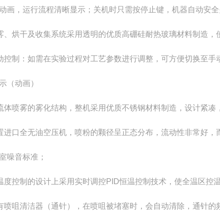
动画，运行流程清晰显示；关机时只需按停止键，机器自动安全
雾、烘干及收集系统采用透明的优质高硼硅耐热玻璃材料制造，
动控制：如需在实验过程对工艺参数进行调整，可方便切换至手
示（动画）
流体喷雾的雾化结构，整机采用优质不锈钢材料制造，设计紧凑
置进口全无油空压机，喷粉的颗径呈正态分布，流动性非常好，而
室噪音标准；
温度控制的设计上采用实时调控PID恒温控制技术，使全温区控
有喷咀清洁器（通针），在喷咀被堵塞时，会自动清除，通针的