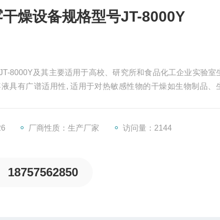
燥设备规格型号JT-8000Y
T-8000Y及其主要适用于高校、研究所和食品化工企业实验室
液具有广谱适用性, 适用于对热敏感性物的干燥如生物制品、
成雾状大小颗粒时才受到高温，故只是瞬间受热，能保持这些
26
厂商性质：生产厂家
访问量：2144
18757562850