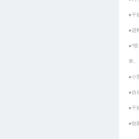
●干
●进
●*
率。
●小
●自
●干
●创