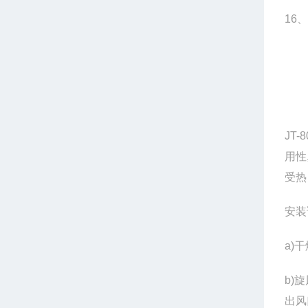
16
、
JT-
用性
受热
安装
a)
干
b)
旋
出风