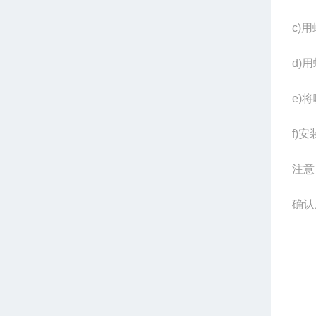
c)
用
d)
用
e)
将
f)
安
注意
确认