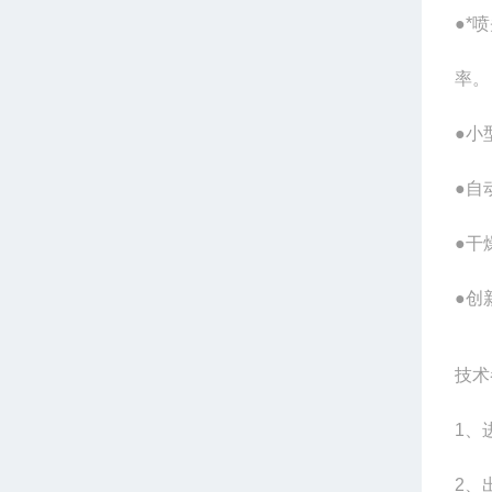
●*
率。
●小
●自
●干
●创
技术
1
、
2
、