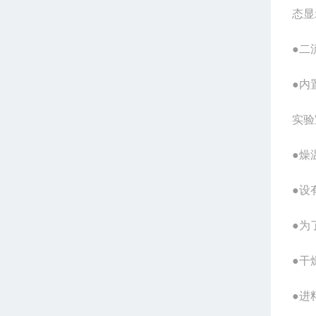
态显
●二
●内
实验
●燥
●设
●为
●干
●进