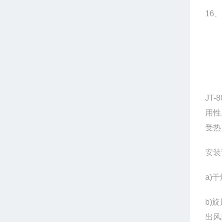
16
、
JT-
用性
受热
安装
a)
干
b)
旋
出风