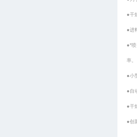
●干
●进
●*
率。
●小
●自
●干
●创