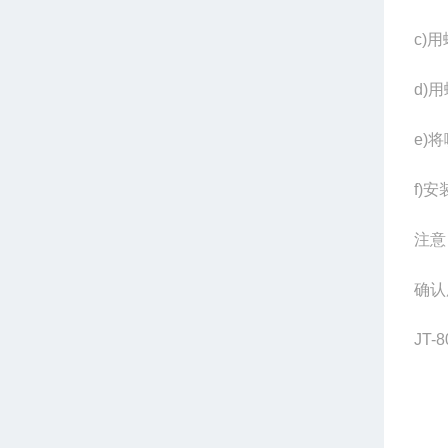
c)
用
d)
用
e)
将
f)
安
注意
确认
JT-