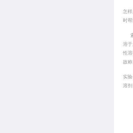
怎样
时帮
溶于
性溶
故称
实验
溶剂