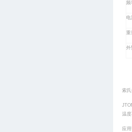
频
电
重
外
索氏
JTO
温度
应用