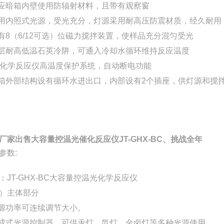
反应暗箱内壁使用防辐射材料，且带有观察窗
采用内照式光源，受光充分，灯源采用耐高压防震材质，经久耐用
配有8（6/12可选）位磁力搅拌装置，使样品充分混匀受光
双层耐高低温石英冷阱，可通入冷却水循环维持反应温度
化学反应仪
高温度保护系统，自动断电功能
机箱外部结构设有循环水进出口，内部设有2个插座，供灯源和搅
厂家出售大容量控温光催化反应仪JT-GHX-BC、挑战全年
参数:
JT-GHX-BC
大容量控温光化学反应仪
）主体部分
光源功率可连续调节大小。
集成式光源控制器，可供汞灯、氙灯、金卤灯等多种光源使用。