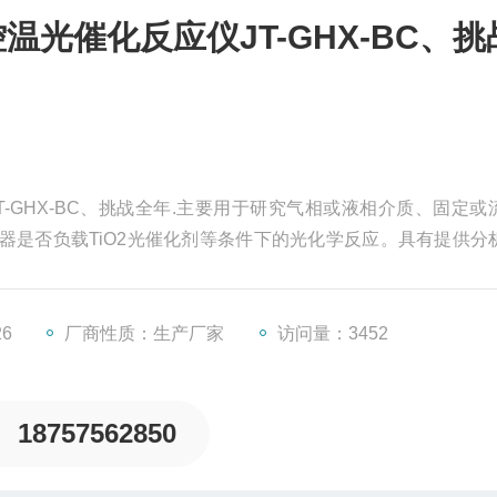
光催化反应仪JT-GHX-BC、挑
-GHX-BC、挑战全年.主要用于研究气相或液相介质、固定或
器是否负载TiO2光催化剂等条件下的光化学反应。具有提供分
数，测定量子产率等功能，广泛应用化学合成、环境保护以及
26
厂商性质：生产厂家
访问量：3452
18757562850