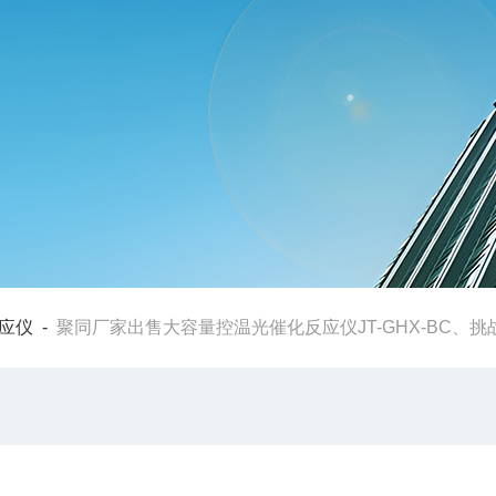
应仪
-
聚同厂家出售大容量控温光催化反应仪JT-GHX-BC、挑