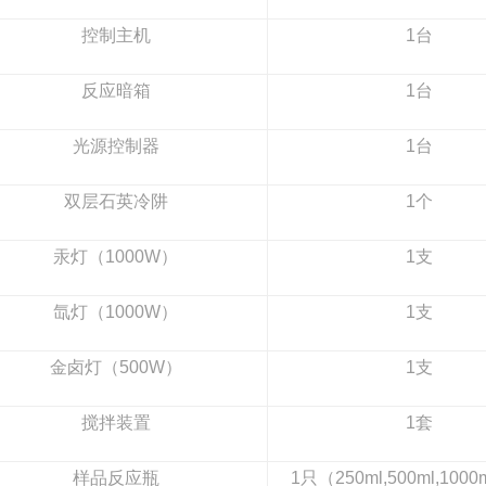
控制主机
1
台
反应暗箱
1
台
光源控制器
1
台
双层石英冷阱
1
个
汞灯（1000W）
1
支
氙灯（1000W）
1
支
金卤灯（500W）
1
支
搅拌装置
1
套
样品反应瓶
1
只（250ml,500ml,100