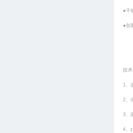
●干
●创
技术
1
、
2
、
3
、蒸
4
、z