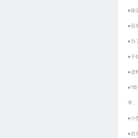
●燥
●设
●为
●干
●进
●*
率。
●小
●自