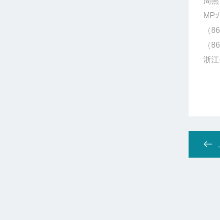
周燕
MP:/
（86
（86
浙江