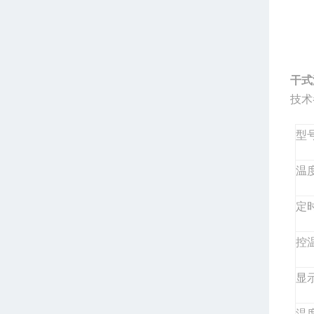
干式
技术
型
温
定
控
显
温