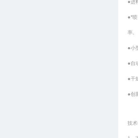
●进
●*
率。
●小
●自
●干
●创
技术