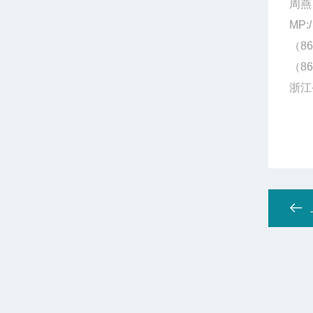
周燕
MP:/
（86
（86
浙江