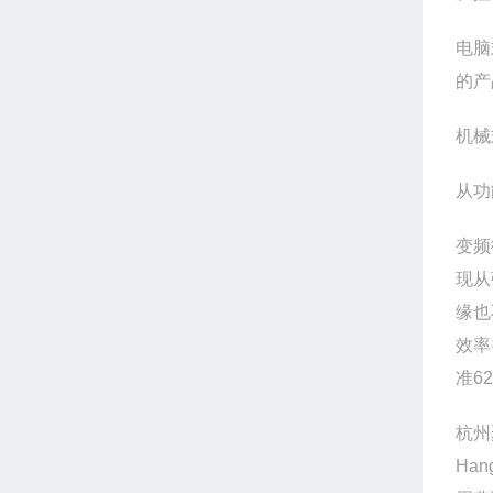
电脑
的产
机械
从功
变频
现从
缘也
效率
准6
杭州
Hang