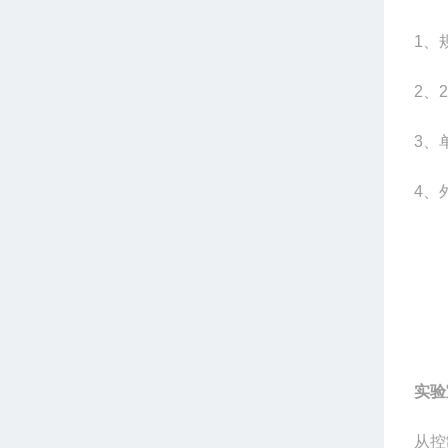
1
、规
2
、2
3
、
4
、
实验
从控