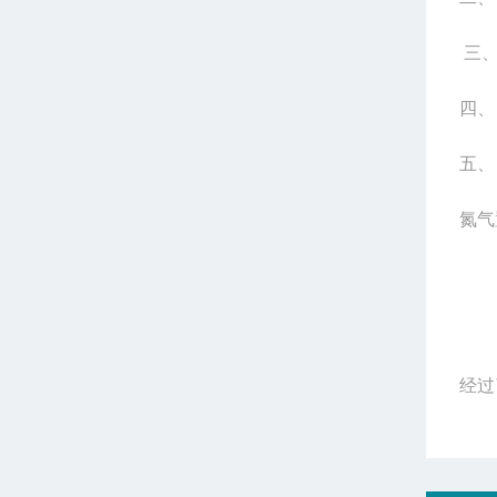
三
四、
五、
氮气
经过