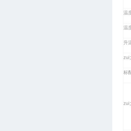
温
温
升温
zu
标
zu