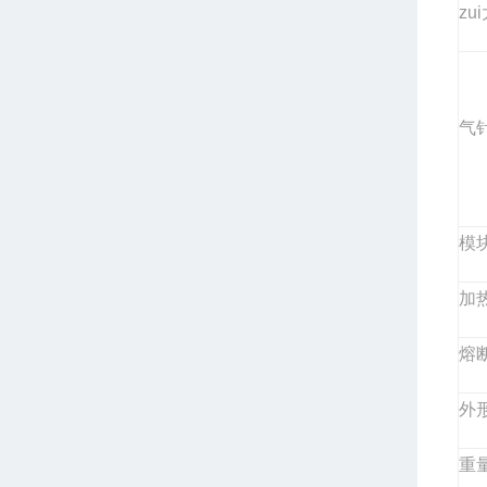
zu
气
模
加
熔
外
重