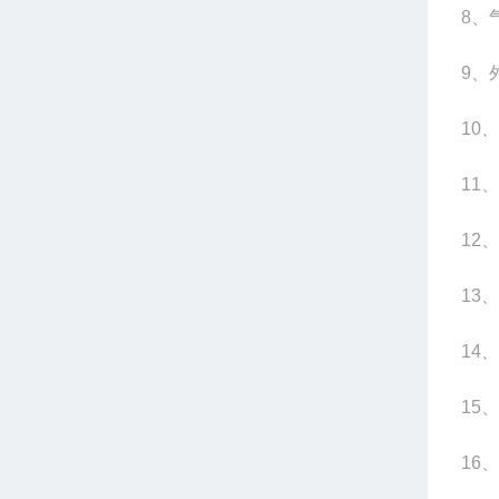
8
、
9
、
10
、
11
、
12
、
13
、
14
、
15
、
16
、