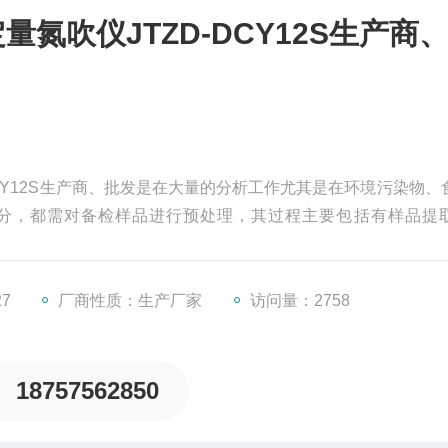
氮吹仪JTZD-DCY12S生产商
DCY12S生产商、批发是在大量的分析工作尤其是在环境污染物、
分，都需对备检样品进行预处理，其过程主要包括有样品提
其中如何快速无损的浓缩也是非常关键的一环
27
厂商性质：生产厂家
访问量：2758
18757562850