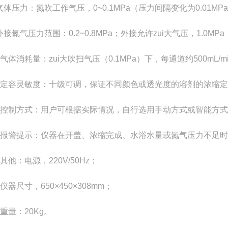
气体压力：氮吹工作气压，
0~0.1MPa
（压力间隔变化为
0.01MPa
外接氮气压力范围：
0.2~0.8MPa
；外接允许zui大气压，
1.0MPa
气体消耗量：zui大吹扫气压（
0.1MPa
）下，每通道约
500mL/m
定容灵敏度：十级可调，保证不同颜色或透光度的溶剂的浓缩定
控制方式：用户可根据实际情况，自行选用手动方式或智能方式
报警提示：仪器在开盖、浓缩完成、水浴水量或氮气压力不足时
其他：电源，
220V/50Hz
；
仪器尺寸，
650
×
450
×
308mm
；
重量：
20Kg
。