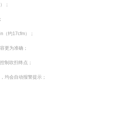
）；
；
in
（约
17cfm
）；
容更为准确；
控制吹扫终点；
，均会自动报警提示；