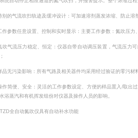
系统自动停止相应通道的氮气吹扫，并报警提示。整个浓缩过程
特别的气流吹扫轨迹及缓冲设计：可加速溶剂蒸发浓缩、防止溶
工作参数任意设置、控制和实时显示：主要工作参数：氮吹压力
氮吹气流压力稳定、恒定：仪器自带自动调压装置，气流压力可
；
样品无污染影响：所有气路及相关器件均采用经过验证的零污材
操作简便、安全：灵活的工作参数设定、方便的样品置入
/
取出过
水浴蒸汽和有机挥发组份对仪器及操作人员的影响。
JTZD
全自动氮吹仪具有自动补水功能