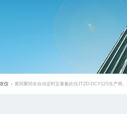
吹仪
-
黄冈聚同全自动定时定量氮吹仪JTZD-DCY12S生产商