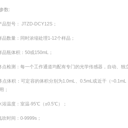
参数
:
产品型号：
JTZD-DCY12S
；
样品数量：同时浓缩处理
1-12
个样品；
样品瓶体积：
50
或
150mL
；
终点检测：每一个工作通道均配有专门的光学传感器，自动、独
终点体积：可定容的体积分别为
1.0mL
、
0.5mL
或近干（
~0.1mL
用；
水浴温度：室温
-95
℃（±
0.5
℃）；
氮吹时间：
0-9999s
；