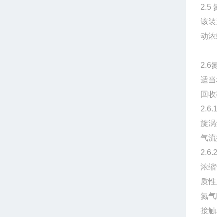
2.
该装
动浓
2.
适当
回收
2.
旋涡
气流
2.
浓缩
质性
氮气
接触