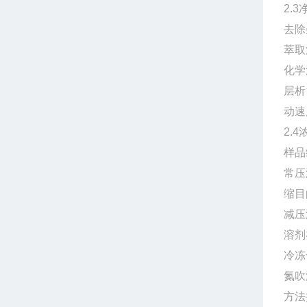
2.3
去除
萃取
化学
层析
动速
2.4
样品
常压
缩目
减压
溶剂
冷冻
氮吹
方法