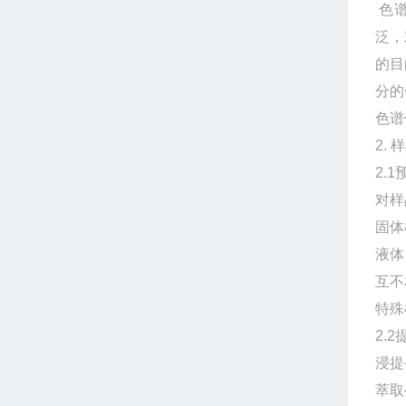
色谱
泛，
的目
分的
色谱
2.
2.
对样
固体
液体
互不
特殊
2.2
浸提
萃取