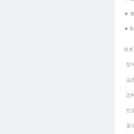
★ 
★ 
技术
型
温
定
控
显