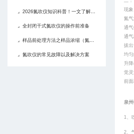
二：
现象
2026氮吹仪知识科普！一文了解原理、操作、维护
氮气
全封闭干式氮吹仪的操作前准备
通气
通气
样品前处理方法之样品浓缩（氮吹仪）
拔出
均匀
氮吹仪的常见故障以及解决方案
升降
觉灵
前面
泉州
1、
2、