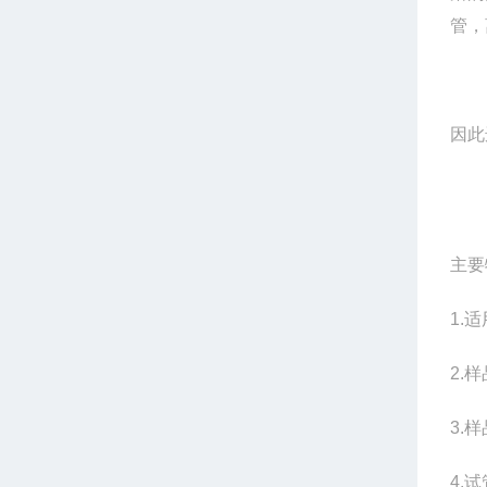
管，
因此
主要
1.
适
2.
样
3.
样
4.
试