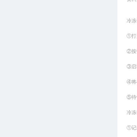
冷冻
①打
②按
③启
④将
⑤待
冷冻
①记