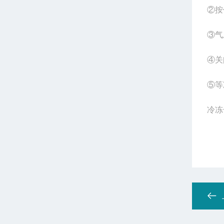
②按
③气
④关
⑤等
冷冻