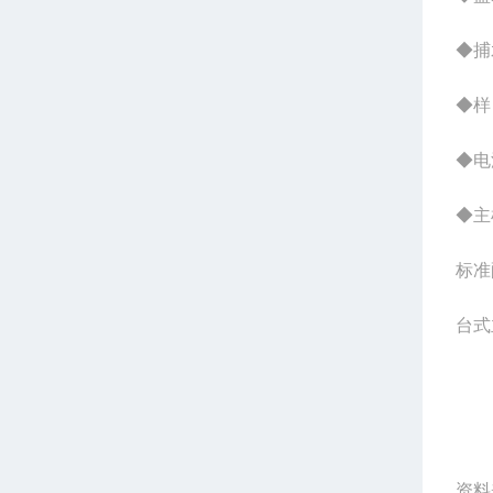
◆捕
◆样
◆电源
◆主
标准
台式
资料