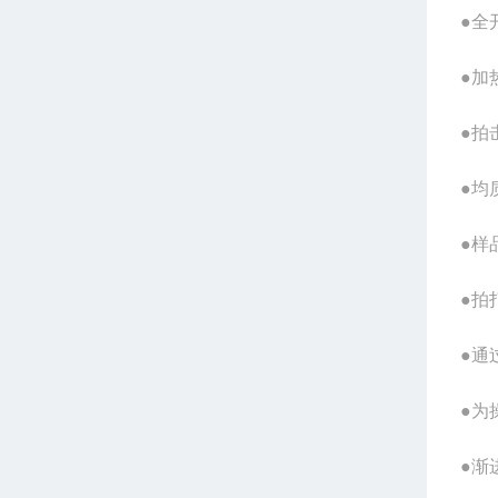
●全
●加
●拍
●均
●样
●拍
●通
●为
●渐