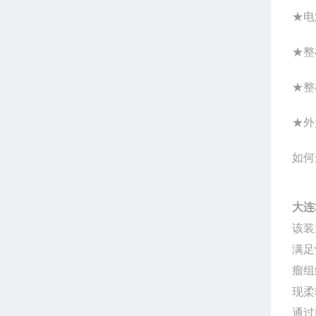
★电
★整
★整
★外
如何
大连
该装
满足
瘤组
现柔
通过