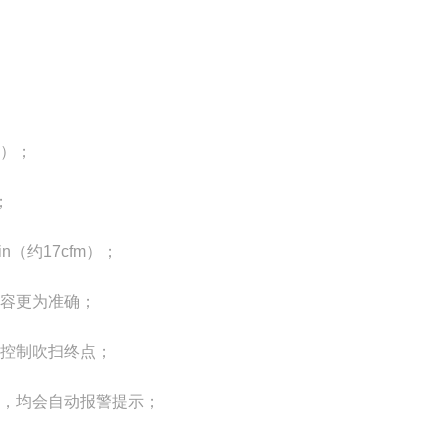
）；
；
in
（约
17cfm
）；
容更为准确；
控制吹扫终点；
，均会自动报警提示；