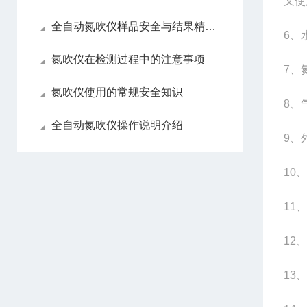
叉使
全自动氮吹仪样品安全与结果精准性
6
、
氮吹仪在检测过程中的注意事项
7
、
氮吹仪使用的常规安全知识
8
、
全自动氮吹仪操作说明介绍
9
、
10
、
11
、
12
、
13
、