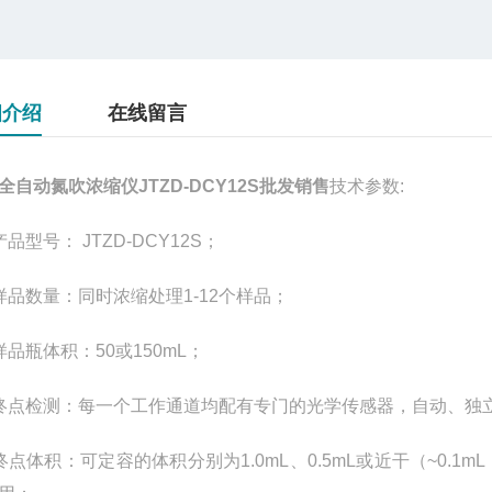
细介绍
在线留言
全自动氮吹浓缩仪JTZD-DCY12S批发销售
技术参数
:
产品型号：
JTZD-DCY12S
；
样品数量：同时浓缩处理
1-12
个样品；
样品瓶体积：
50
或
150mL
；
终点检测：每一个工作通道均配有专门的光学传感器，自动、独
终点体积：可定容的体积分别为
1.0mL
、
0.5mL
或近干（
~0.1mL