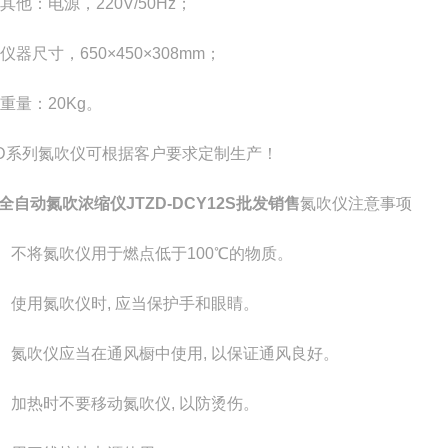
其他：电源，
220V/50Hz
；
仪器尺寸，
650
×
450
×
308mm
；
重量：
20Kg
。
D
系列氮吹仪可根据客户要求定制生产！
全自动氮吹浓缩仪JTZD-DCY12S批发销售
氮吹仪注意事项
） 不将氮吹仪用于燃点低于100℃的物质。
） 使用氮吹仪时, 应当保护手和眼睛。
） 氮吹仪应当在通风橱中使用, 以保证通风良好。
） 加热时不要移动氮吹仪, 以防烫伤。