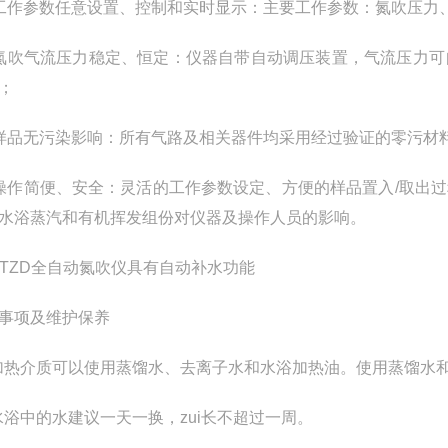
工作参数任意设置、控制和实时显示：主要工作参数：氮吹压力
氮吹气流压力稳定、恒定：仪器自带自动调压装置，气流压力可
；
样品无污染影响：所有气路及相关器件均采用经过验证的零污材
操作简便、安全：灵活的工作参数设定、方便的样品置入
/
取出过
水浴蒸汽和有机挥发组份对仪器及操作人员的影响。
JTZD
全自动氮吹仪具有自动补水功能
事项及维护保养
加热介质可以使用蒸馏水、去离子水和水浴加热油。使用蒸馏水
水浴中的水建议一天一换，zui长不超过一周。