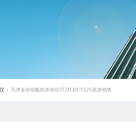
仪
-
天津全自动氮吹浓缩仪JTZD-DCY12S批发销售