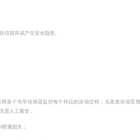
氮吹仪损坏或产生安全隐患。
采用多个光学传感器监控每个样品的浓缩过程，当蒸发浓缩至
无需人工看管；
剂喷溅损失；