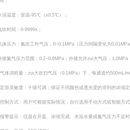
用；
水浴温度：室温
-95
℃（±
0.5
℃）；
氮吹时间：
0-9999s
；
气体压力：氮吹工作气压，
0~0.1MPa
（压力间隔变化为
0.01MPa
外接氮气压力范围：
0.2~0.8MPa
；外接允许zui大气压，
1.0MPa
气体消耗量：zui大吹扫气压（
0.1MPa
）下，每通道约
500mL/m
定容灵敏度：十级可调，保证不同颜色或透光度的溶剂的浓缩定
控制方式：用户可根据实际情况，自行选用手动方式或智能方式
报警提示：仪器在开盖、浓缩完成、水浴水量或氮气压力不足时