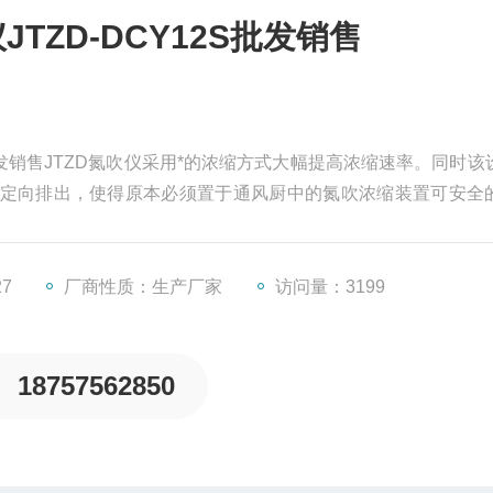
TZD-DCY12S批发销售
S批发销售JTZD氮吹仪采用*的浓缩方式大幅提高浓缩速率。同时该
定向排出，使得原本必须置于通风厨中的氮吹浓缩装置可安全
实验室成本，而且Z大限度地减轻了有毒有害溶剂对操作人员的
27
厂商性质：生产厂家
访问量：3199
18757562850