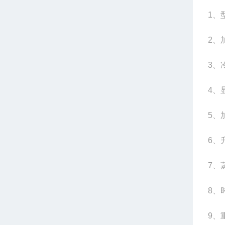
1、型
2、
3、
4、
5、
6、
7、
8、
9、