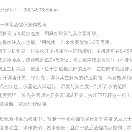
外形尺寸：900*450*850mm
一体化蒸馏仪操作规程
用胶管与冷凝水连接，用真空胶管与真空泵相联。
先将水注入加热槽。*用纯水，自来水要放置1-2天再用。
调正主机角度：只要松开主机和立柱连结螺钉。主机即可在0-45
接通冷凝水，接通电源220V/50Hz，与主机连接上蒸发瓶（
调正主机高度：按压下位于加热槽底部的压杆，左右调节弧度使
打开调速开关，绿灯亮，调节其左侧旁的转速旋钮，蒸发瓶开
温控加热，仪器进入试运行。温度与真空度一到所要求的范围，
蒸发完毕，首先关闭调速开关及调温开关，按压下压杆使主机
蒸发瓶，蒸发过程结束。
质化验和食品检测中，智能一体化蒸馏仪操作是非常常见且又
各自独立，操作繁琐，效率较低；且由于缺乏蒸馏终点控制，常