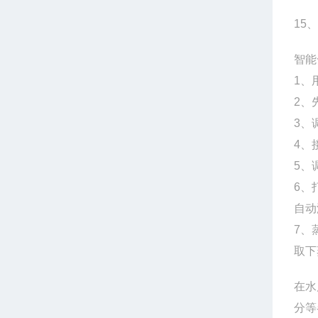
15、
智能
1、
2、
3、
4、
5、
6、
自动
7、
取下
在水
分等