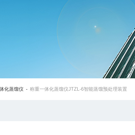
体化蒸馏仪
-
称重一体化蒸馏仪JTZL-6智能蒸馏预处理装置