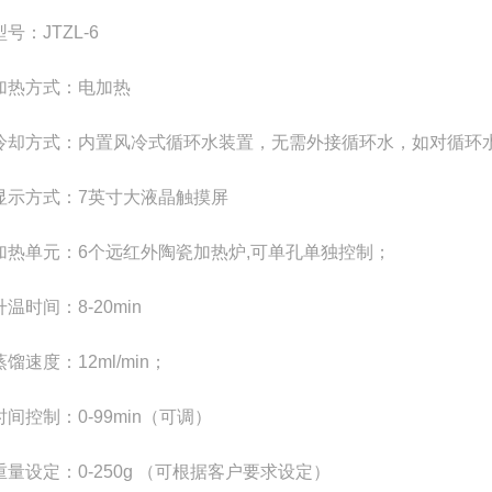
号：JTZL-6
加热方式：电加热
冷却方式：内置风冷式循环水装置，无需外接循环水，如对循环
显示方式：7英寸大液晶触摸屏
加热单元：6个远红外陶瓷加热炉,可单孔单独控制；
升温时间：8-20min
蒸馏速度：12ml/min；
时间控制：0-99min（可调）
重量设定：0-250g （可根据客户要求设定）