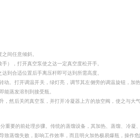
度之间任意倾斜。
不要放手），打开真空泵使之达一定真空度松开手。
之达到合适位置后手离压杆即可达到所需高度。
始转动。打开调温开关，绿灯亮，调节其左侧旁的调温旋钮，加
即能蒸发溶剂到接受瓶。
上升，然后关闭真空泵，并打开冷凝器上方的放空阀，使之与大
十分重要的前处理步骤。传统的蒸馏设备，其加热、蒸馏、冷凝
导致蒸馏失败，影响工作效率，而且明火加热极易爆瓶，操作危