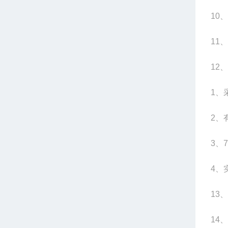
10
11
12
1、
2、
3、
4、
13
14