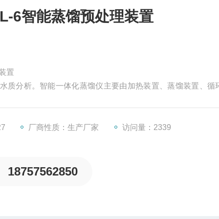
L-6智能蒸馏预处理装置
理装置
水质分析。智能一体化蒸馏仪主要由加热装置、蒸馏装置、循
外线辐射加热形成水蒸气，再顺着冷凝管水凝成液体，然后进
馏仪分为标准型、经济型、简易型三款。满足不同客户的需求。
27
厂商性质：生产厂家
访问量：2339
18757562850