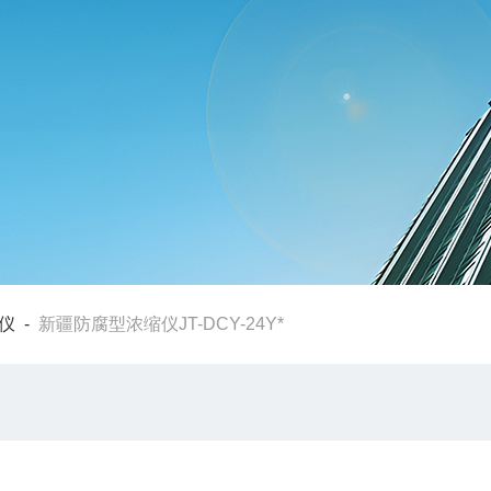
仪
-
新疆防腐型浓缩仪JT-DCY-24Y*