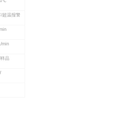
00℃
节/超温报警
min
/min
/
样品
W