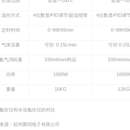
控温范围
室温---100℃
室温---1
温控方式
4
位数显/PID调节/超温报警
4
位数显/PID调
定时时间
0~99h59min
0~99h59
气体流量
可控 0-15L/min
可控 0-15L
氮气消耗量
330ml/min/
样品
330ml/min
功率
1000W
1000
重量
10KG
12KG
氮吹仪和水浴氮吹仪的对比
来源：杭州聚同电子有限公司