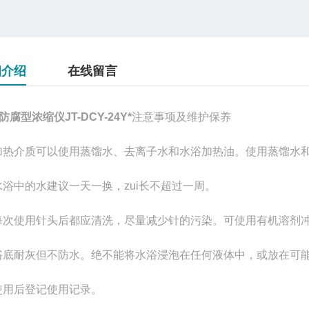
细介绍
在线留言
防腐型浓缩仪JT-DCY-24Y*
注意事项及维护保养
加热介质可以使用蒸馏水、去离子水和水浴加热油。使用蒸馏水
水浴中的水建议一天一换，zui长不超过一周。
每次使用针头后都应清洗，尽量减少针的污染。可使用有机溶剂
浴底耐灰但不防水。绝不能将水浴浸泡在任何液体中，或放在可
使用后登记使用记录。