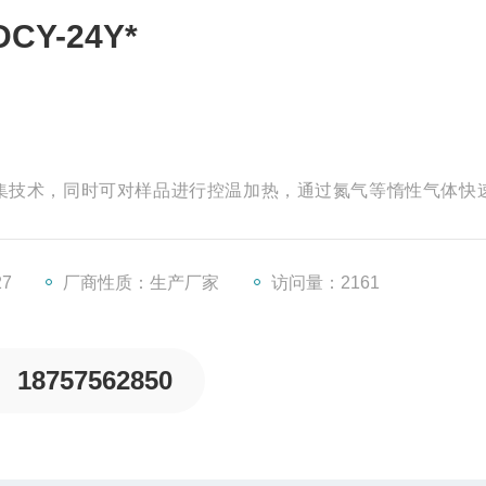
Y-24Y*
捕集技术，同时可对样品进行控温加热，通过氮气等惰性气体快
快速无氧浓缩。该方法具有省时、便捷、准确的特点。
品定位架弹簧固定试管，试管底部处于支撑托盘上，记录样品
27
厂商性质：生产厂家
访问量：2161
18757562850