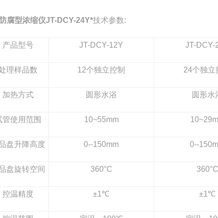
防腐型浓缩仪JT-DCY-24Y*
技术参数:
产品型号
JT-DCY-12Y
JT-DCY-
处理样品数
12
个独立控制
24
个独立
加热方式
圆形水浴
圆形水
试管使用范围
10~55mm
10~29
品盘升降高度
0--150mm
0--150
品盘旋转空间
360°C
360°
控温精度
±1℃
±1℃