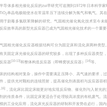
体多相光催化反应的zui早研究可追溯到1972年日本科学家Fuj
TiO
单晶电极能使水在常温常压下连续分解为氢气和氧气。其在环保中的
2
用于剧毒多氯联苯降解的研究。气固相光催化氧化技术至今未能
反应效率高的新型光反应器已成为气固相光催化技术的一个重要
相光催化反应器根据结构可分为固定床和流化床两种类型。
有关固定床光催化反应器的研究较多，出现了多种反应器类型
[10-13]
[14]
反应器
和整体构造反应器（即蜂窝状反应器）
等。
床的结构相对复杂，操作中需要满足压降小、高气速的要求，
件，提供光对颗粒的连续照射，提高催化剂表面积与反应器容
,16]
，流化床比固定床能更好地实现反应物、催化剂与入射光的
剂的传质条件，比固定床更适合于处理较高浓度的有机废气。
模的工业化应用，流化床光反应器的研制和开发势在必行，国内