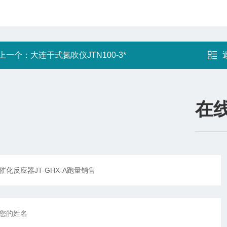
上一个：
大连干式氮吹仪JTN100-3*
在