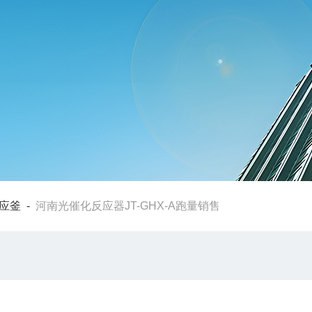
应釜
-
河南光催化反应器JT-GHX-A跑量销售