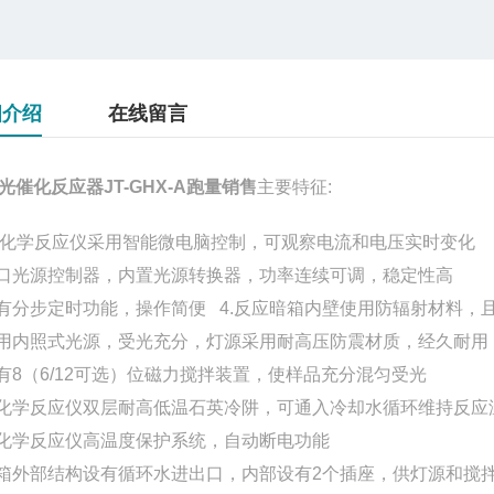
细介绍
在线留言
光催化反应器JT-GHX-A跑量销售
主要特征:
化学反应仪
采用智能微电脑控制，可观察电流和电压实时变化
进口光源控制器，内置光源转换器，功率连续可调，稳定性高
具有分步定时功能，操作简便 4.反应暗箱内壁使用防辐射材料，
采用内照式光源，受光充分，灯源采用耐高压防震材质，经久耐用
配有8（6/12可选）位磁力搅拌装置，使样品充分混匀受光
化学反应仪
双层耐高低温石英冷阱，可通入冷却水循环维持反应
化学反应仪
高温度保护系统，自动断电功能
机箱外部结构设有循环水进出口，内部设有2个插座，供灯源和搅