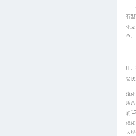
半导
石型
化应
单、
气固
理。
管状
流化
质条
[15
明
催化
大规