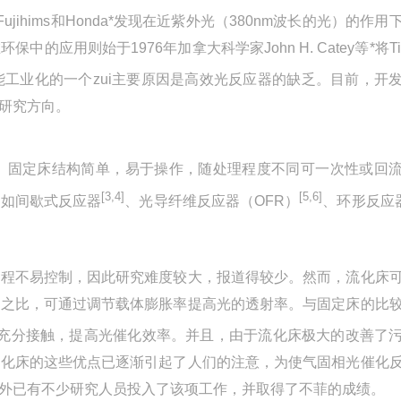
ihims和Honda*发现在近紫外光（380nm波长的光）的作用
应用则始于1976年加拿大科学家John H. Catey等*将Ti
工业化的一个zui主要原因是高效光反应器的缺乏。目前，开
研究方向。
固定床结构简单，易于操作，随处理程度不同可一次性或回
[3,4]
[5,6]
，如间歇式反应器
、光导纤维反应器（OFR）
、环形反应
过程不易控制，因此研究难度较大，报道得较少。然而，流化床
积之比，可通过调节载体膨胀率提高光的透射率。与固定床的比
充分接触，提高光催化效率。并且，由于流化床极大的改善了
流化床的这些优点已逐渐引起了人们的注意，为使气固相光催化
外已有不少研究人员投入了该项工作，并取得了不菲的成绩。