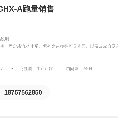
GHX-A跑量销售
说明:
质、固定或流动体系、紫外光或模拟可见光照、以及反应容器
化反应可以分为两类“降低能垒“（down hil1）和“升高能垒“（u
低能垒反应，此类反应的△G<0，反应过程不可逆
27
厂商性质：生产厂家
访问量：2404
18757562850