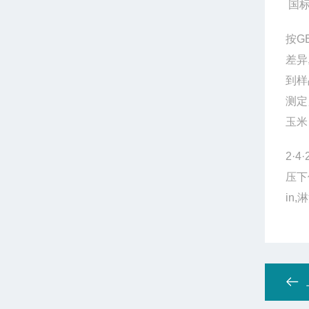
国
按G
差异
到样
测定
玉米 
2
·
压下
in,