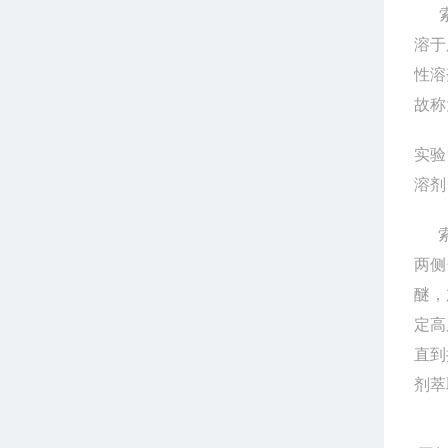
溶于
性溶
故称
实验
溶剂
两侧
醚，
定高
直到
剂萃