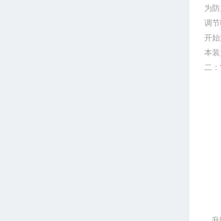
为防
调节
开始
本装
二：
升