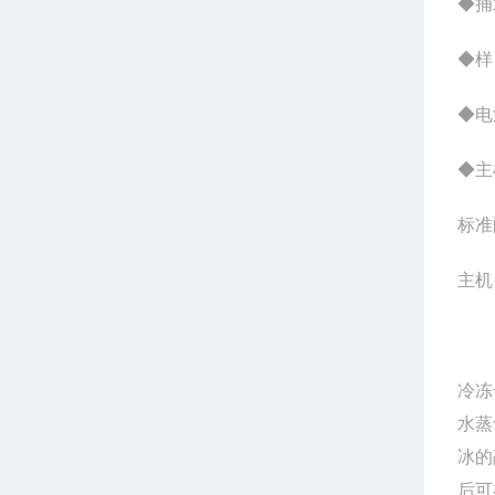
◆捕
◆样
◆电源
◆主机
标准
主机
冷冻
水蒸
冰的
后可