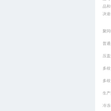
品和
决途
聚同
普通
压盖
多歧
多歧
生产
冷冻