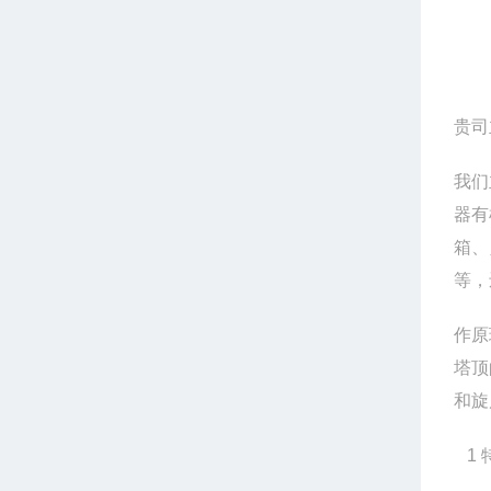
贵司
我们
器有
箱、
等，
作原
塔顶
和旋
1