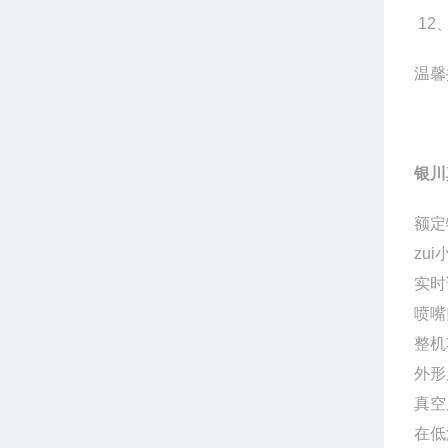
12
温馨
银川
额定
zu
实时
喷嘴
整机
外形
真空度
在低