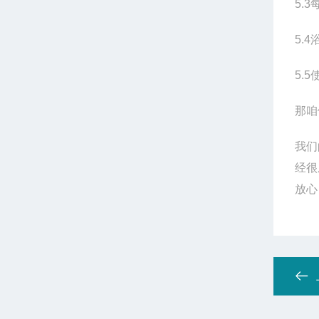
5.3
5.4
5.5
那咱
我们
经很
放心