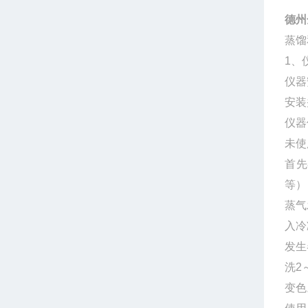
德州
蒸馏
1、
仪器
安装
仪器
未使
首先
等）
蒸气
入冷
发生
洗2
变色