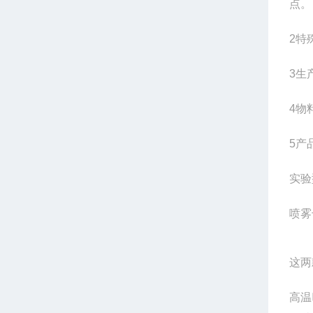
点。
2
特
3
生
4
物
5
产
实验
喷雾
这两
高温