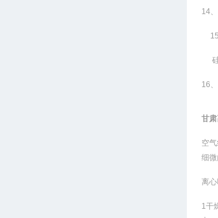
14
、
1
16
、
甘肃
空气
细微
离心
1
干