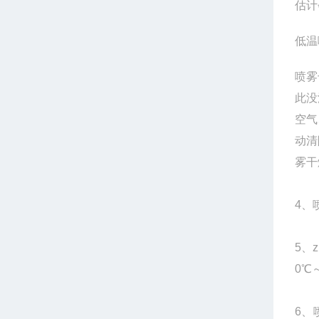
估计
低温
喷雾
此没
空气
动清
雾干
4、
5、
0℃
6、