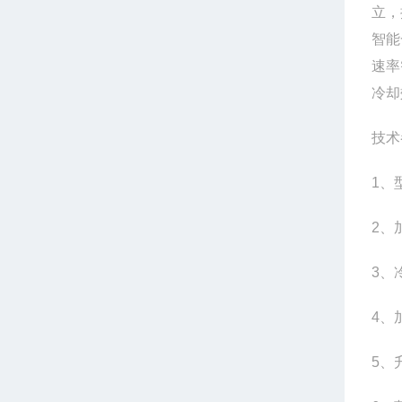
立，
智能
速率
冷却
技术
1
、型
2
、
3
、
4
、
5
、