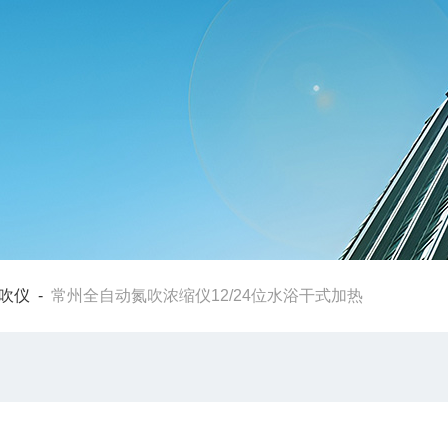
吹仪
-
常州全自动氮吹浓缩仪12/24位水浴干式加热