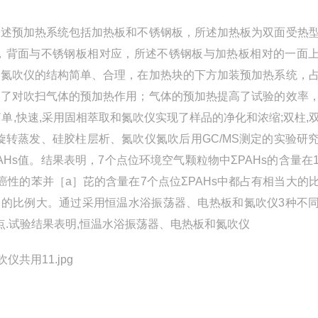
所述预加热系统包括加热板和不锈钢板，所述加热板为双面受热
，背面与不锈钢板相对应，所述不锈钢板与加热板相对的一面
的氮吹仪的结构简单、合理，在加热块的下方加装预加热系统，
到了对吹扫气体的预加热作用；气体的预加热提高了试验的效率
单,快速,采用固相萃取和氮吹仪实现了样品的净化和浓缩;双柱,
旋转蒸发、硅胶柱层析、氮吹仪氮吹后用GC/MS测定的实验研
Hs值。结果表明，7个点位环境空气颗粒物中ΣPAHs的含量在103
低。致癌性的苯并［a］芘的含量在7个点位ΣPAHs中都占有相当大的
所占的比例大。通过采用恒温水浴振荡器、电热板和氮吹仪3种不
点.试验结果表明,恒温水浴振荡器、电热板和氮吹仪