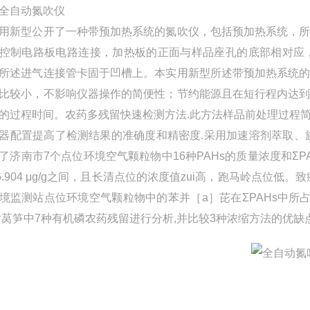
全自动氮吹仪
用新型公开了一种带预加热系统的氮吹仪，包括预加热系统，
控制电路板电路连接，加热板的正面与样品座孔的底部相对应
所述进气连接管卡固于凹槽上。本实用新型所述带预加热系统
比较小，不影响仪器操作的简便性；节约能源且在短行程内达
的过程时间。农药多残留快速检测方法.此方法样品前处理过程简
器配置提高了检测结果的准确度和精密度.采用加速溶剂萃取、
了济南市7个点位环境空气颗粒物中16种PAHs的质量浓度和ΣPA
06.904 μg/g之间，且长清点位的浓度值zui高，跑马岭点位
境监测站点位环境空气颗粒物中的苯并［a］芘在ΣPAHs中
对莴笋中7种有机磷农药残留进行分析,并比较3种浓缩方法的优缺