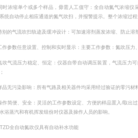
同时浓缩单个或多个样品，毋需人工值守：全自动氮气浓缩仪
系统自动停止相应通道的氮气吹扫，并报警提示。整个浓缩过程
特别的气流吹扫轨迹及缓冲设计：可加速溶剂蒸发浓缩、防止溶
工作参数任意设置、控制和实时显示：主要工作参数：氮吹压力
氮吹气流压力稳定、恒定：仪器自带自动调压装置，气流压力可
；
样品无污染影响：所有气路及相关器件均采用经过验证的零污材
操作简便、安全：灵活的工作参数设定、方便的样品置入
/
取出过
水浴蒸汽和有机挥发组份对仪器及操作人员的影响。
JTZD
全自动氮吹仪具有自动补水功能