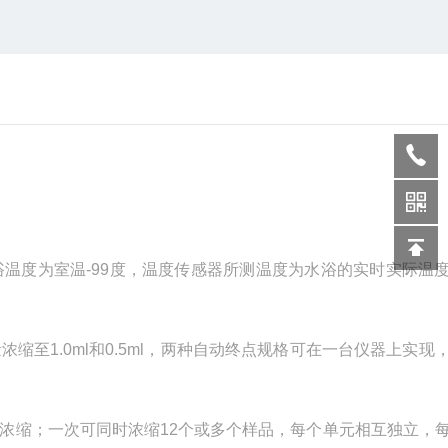
浴温度为室温
-99
度，温度传感器所测温度为水浴的实时实际温
量浓缩至
1.0ml
和
0.5ml
，两种自动终点规格可在一台仪器上实现
浓缩；一次可同时浓缩
12
个或多个样品，每个单元相互独立，