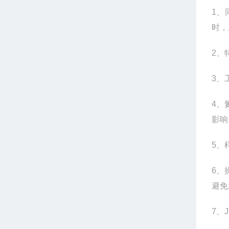
1
、
时，
2
、
3
、
4
、
影响
5
、
6
、
避免
7
、