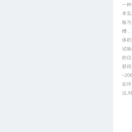
一种
本实
板与
槽，
体积
试验
的仪
获得
~2
在环
法,