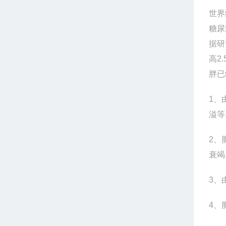
世界
糖尿
据研
高2
胖已
1
、
溢等
2
、
衰竭
3
、
4
、