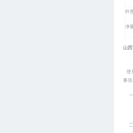
外形
净
山西
使
事倍