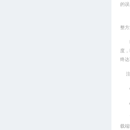
的误
E
整方
P
度，
终达
c
A
T
载端