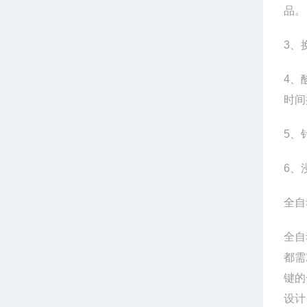
品。
3
、
4
、
时间
5
、
6
、
全自
全自
都需
键的
设计