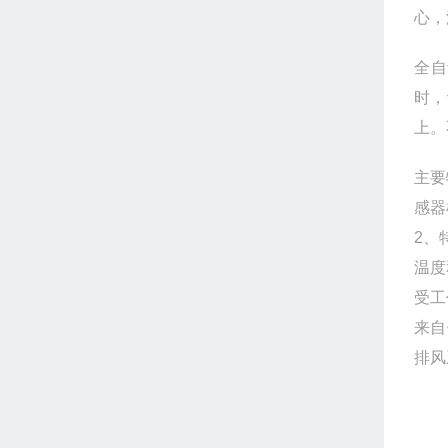
心，
全自
时，
上。
主要
感器
2
、
温度
受工
来自
排风