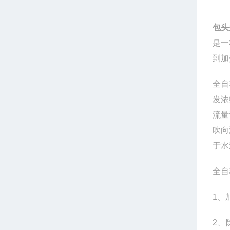
包头
是一
到加
全自
发浓
流量
吹向
于水
全自
1
、
2
、