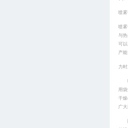
喷雾
喷雾
与热
可以
产
力时
喷雾
用袋
干燥
广大
陶瓷