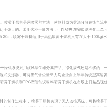
机。喷雾干燥机是用喷雾的方法，使物料成为雾滴分散在热气流
到干燥目的。采用这种干燥方法，可以省去浓缩或 滤等化工单
30s，喷雾干燥机适用于高热敏雾干燥机只有在大于’100kg(水)
干燥机系统只用旋风除尘器分离产品、净化废气还是不够的，
或用湿式洗涤器，可将废气含尘量降力马企业自上半年传统型高速
喷雾干燥机和TPG型智能调味料喷雾干燥机在市场上日益凸现
的制作过程中， 喷雾干燥机实现了无人监控系统，可将喷雾