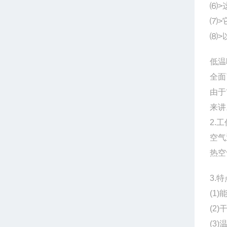
⑹>
⑺>
⑻>
低温
全面
由于
来讲
2.
工
空气
热空
3.
特
(1)
(2)
(3)