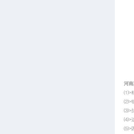
河南
⑴>
⑵>
⑶>
⑷>
⑸>