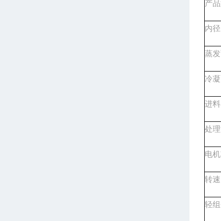
产品
内径
蒸发
冷凝
进料
处理
电机
转速(
轻组