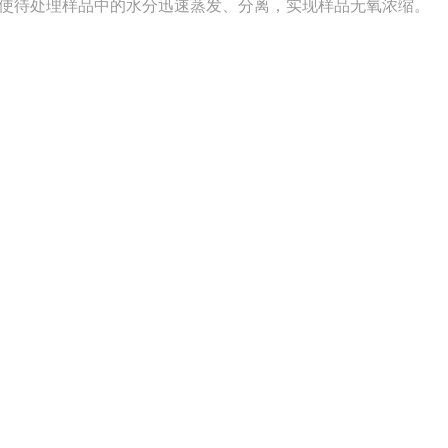
待处理样品中的水分迅速蒸发、分离，实现样品无氧浓缩。