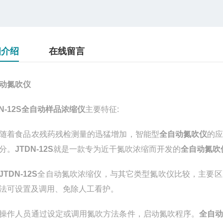
细介绍
在线留言
动氮吹仪
DN-12S全自动样品浓缩仪
主要特征:
着食品农残药残检测量的迅猛增加，智能型
全自动氮吹仪
的
分。
JTDN-12S
就是一款专为近干氮吹浓缩而开发的
全自动氮吹
JTDN-12S
全自动氮吹浓缩仪，与其它类型氮吹仪比较，主要区
法可设置及调用、免除人工看护。
作人员通过设定或调用氮吹方法条件，启动氮吹程序。
全自