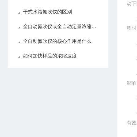
动下
干式水浴氮吹仪的区别
1、
全自动氮吹仪或全自动定量浓缩仪如何做选择
积时
全自动氮吹仪的核心作用是什么
2、
如何加快样品的浓缩速度
3、
4、
影响
5、
6、
有效