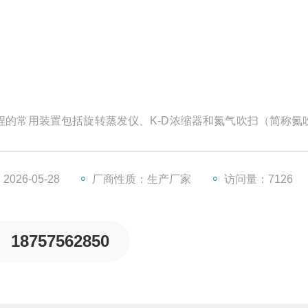
缩过程的常用装置包括旋转蒸发仪、K-D浓缩器和氮气吹扫（简称氮
特别的装置设计，当样品数量不多或溶剂量较小时，采用该法
、氮气纯度、样品运输过程等环境条件。
026-05-28
厂商性质：生产厂家
访问量：7126
18757562850