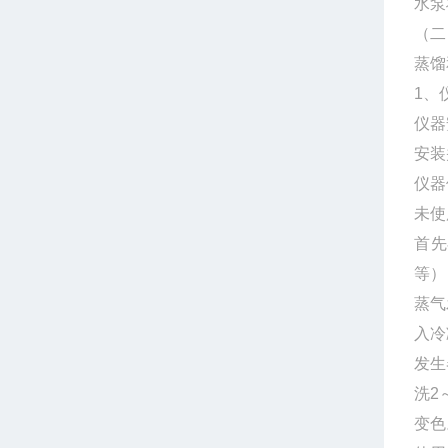
水泵
（二
蒸馏
1、
仪器
安装
仪器
未使
首先
等）
蒸气
入冷
发生
洗2
变色