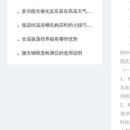
反
(NH
多功能光催化反应器在高温天气下的保养措施
2NH
低温恒温浴槽在购买时的小技巧有哪些
3.
反
全温振荡培养箱有哪些优势
(NH
(NH
微生物限度检测仪的使用说明
凯氏
（一
1、
次加
对样
2、
泡冲
时转