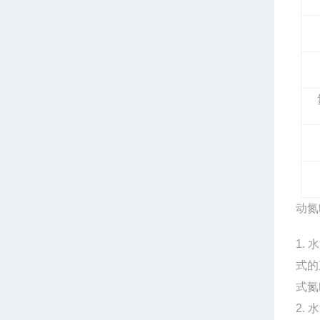
动氮
1.
式的
式氮
2.