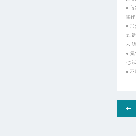
● 
操作
● 
五 
六 
● 
七 
● 