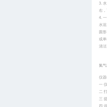
3.
右，
4.
水浴
圆形
或单
清洁
氮气
仪器
一 
二 
三 
四 