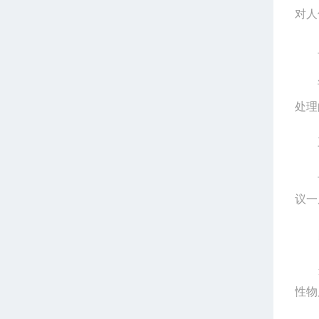
对人
二
试验
处理
三
长期
议一
四
当接
性物