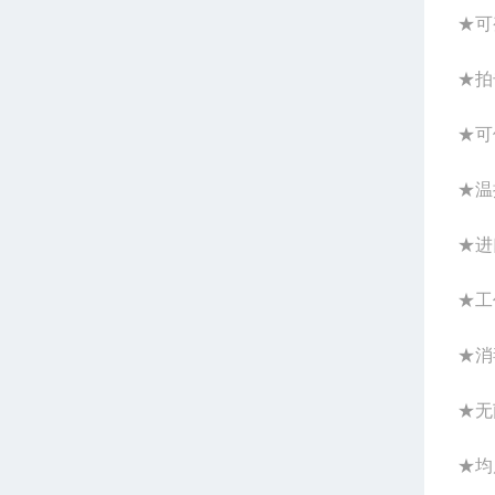
★可
★拍
★可
★温
★进
★工
★消
★无
★均