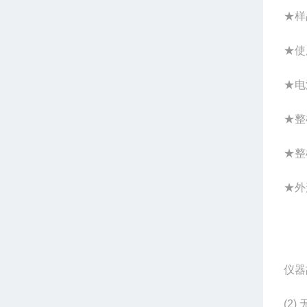
★样
★使
★电
★整
★整
★外
仪器
(2)