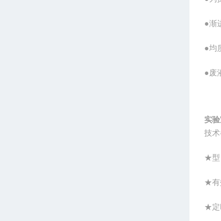
●渐
●均
●废
实验
技术
★型
★有
★定