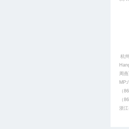
杭州
Hang
周燕
MP:/
（86
（86
浙江